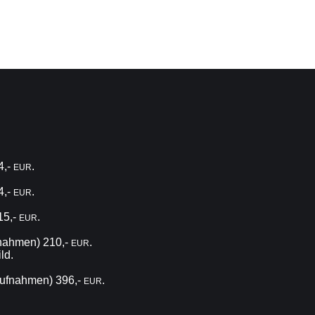
4,-
.
EUR
4,-
.
EUR
15,-
.
EUR
fnahmen) 210,-
.
EUR
ld.
 Aufnahmen) 396,-
.
EUR
.