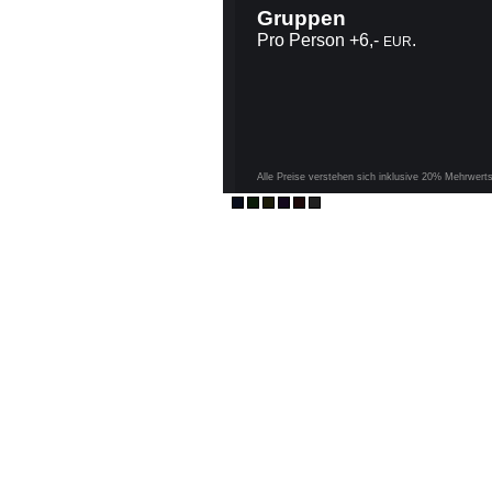
Gruppen
Pro Person +6,-
.
EUR
Alle Preise verstehen sich inklusive 20% Mehrwert